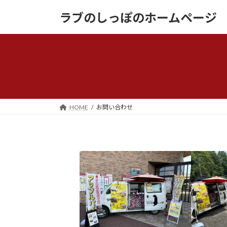
コ
ナ
ラブのしっぽのホームページ
ン
ビ
テ
ゲ
ン
ー
ツ
シ
へ
ョ
ス
ン
キ
に
ッ
移
HOME
お問い合わせ
プ
動