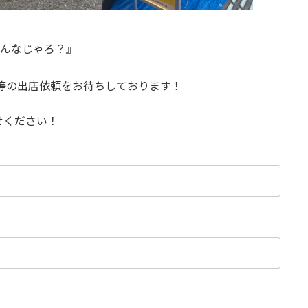
』
どんなじゃろ？』
等の出店依頼をお待ちしております！
せください！